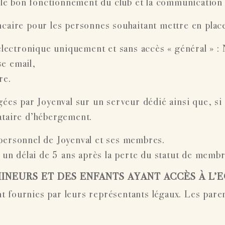
le bon fonctionnement du club et la communication
bancaire pour les personnes souhaitant mettre en plac
ectronique uniquement et sans accès « général » :
se email,
re.
es par Joyenval sur un serveur dédié ainsi que, si 
ataire d’hébergement.
 personnel de Joyenval et ses membres.
un délai de 5 ans après la perte du statut de membr
MINEURS ET DES ENFANTS AYANT ACCÈS À L
 fournies par leurs représentants légaux. Les pare