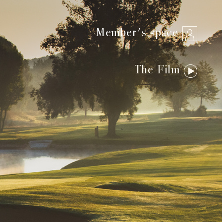
Member's space
The Film